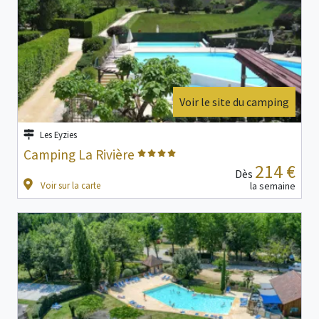
Voir le site du camping
Les Eyzies
Camping La Rivière
214 €
Dès
Voir sur la carte
la semaine