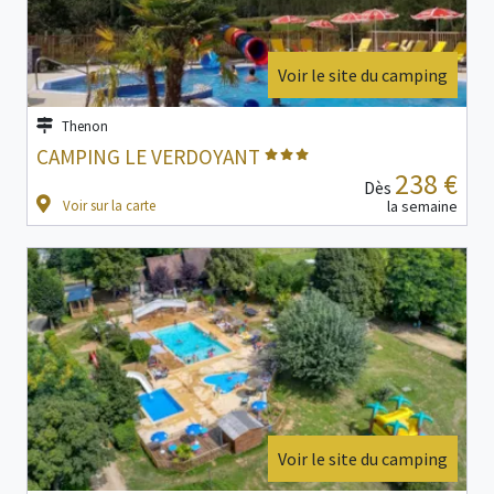
Voir le site du camping
Thenon
CAMPING LE VERDOYANT
238 €
Dès
Voir sur la carte
la semaine
Voir le site du camping