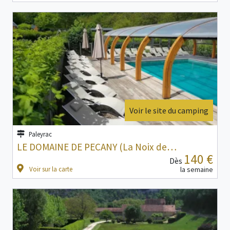
Voir le site du camping
Paleyrac
LE DOMAINE DE PECANY (La Noix de…
140 €
Dès
Voir sur la carte
la semaine