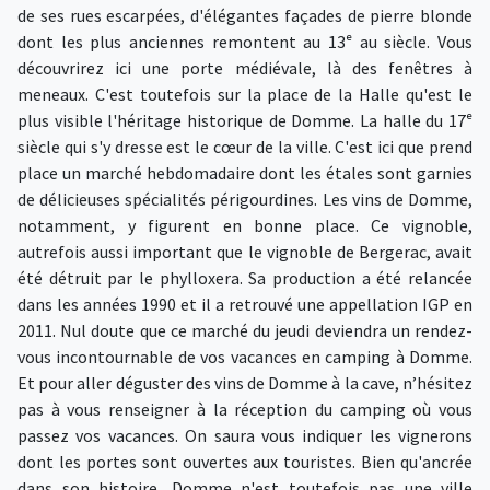
de ses rues escarpées, d'élégantes façades de pierre blonde
dont les plus anciennes remontent au 13ᵉ au siècle. Vous
découvrirez ici une porte médiévale, là des fenêtres à
meneaux. C'est toutefois sur la place de la Halle qu'est le
plus visible l'héritage historique de Domme. La halle du 17ᵉ
siècle qui s'y dresse est le cœur de la ville. C'est ici que prend
place un marché hebdomadaire dont les étales sont garnies
de délicieuses spécialités périgourdines. Les vins de Domme,
notamment, y figurent en bonne place. Ce vignoble,
autrefois aussi important que le vignoble de Bergerac, avait
été détruit par le phylloxera. Sa production a été relancée
dans les années 1990 et il a retrouvé une appellation IGP en
2011. Nul doute que ce marché du jeudi deviendra un rendez-
vous incontournable de vos vacances en camping à Domme.
Et pour aller déguster des vins de Domme à la cave, n’hésitez
pas à vous renseigner à la réception du camping où vous
passez vos vacances. On saura vous indiquer les vignerons
dont les portes sont ouvertes aux touristes. Bien qu'ancrée
dans son histoire, Domme n'est toutefois pas une ville